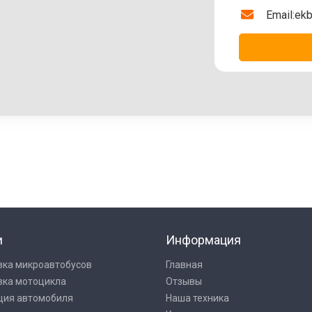
Email:
ekb
и
Информация
зка микроавтобусов
Главная
зка мотоцикла
Отзывы
ция автомобиля
Наша техника