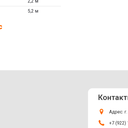
2,2 м
5,2 м
с
Контакт
Адрес: г
+7 (922)